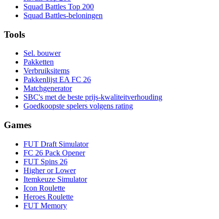
Squad Battles Top 200
Squad Battles-beloningen
Tools
Sel. bouwer
Pakketten
Verbruiksitems
Pakkenlijst EA FC 26
Matchgenerator
SBC's met de beste prijs-kwaliteitverhouding
Goedkoopste spelers volgens rating
Games
FUT Draft Simulator
FC 26 Pack Opener
FUT Spins 26
Higher or Lower
Itemkeuze Simulator
Icon Roulette
Heroes Roulette
FUT Memory