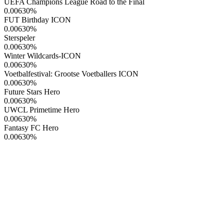
UEFA Champions League Road to the Final
0.00630
%
FUT Birthday ICON
0.00630
%
Sterspeler
0.00630
%
Winter Wildcards-ICON
0.00630
%
Voetbalfestival: Grootse Voetballers ICON
0.00630
%
Future Stars Hero
0.00630
%
UWCL Primetime Hero
0.00630
%
Fantasy FC Hero
0.00630
%