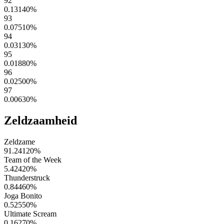
92
0.13140
%
93
0.07510
%
94
0.03130
%
95
0.01880
%
96
0.02500
%
97
0.00630
%
Zeldzaamheid
Zeldzame
91.24120
%
Team of the Week
5.42420
%
Thunderstruck
0.84460
%
Joga Bonito
0.52550
%
Ultimate Scream
0.16270
%