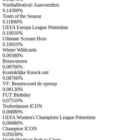
Voetbalfestival: Aanvoerders
0.14390
%
Team of the Season
0.11890
%
UEFA Europa League Primetime
0.10010
%
Ultimate Scream Hero
0.10010
%
Winter Wildcards
0.09380
%
Bouwstenen
0.08760
%
Koninklijke Knock-out
0.08760
%
VF: Beantwoord de oproep
0.08130
%
FUT Birthday
0.07510
%
Trofeetitanen ICON
0.06880
%
UEFA Women's Champions League Primetime
0.06880
%
Champion ICON
0.05630
%
Voetbalfestival: Path to Glory