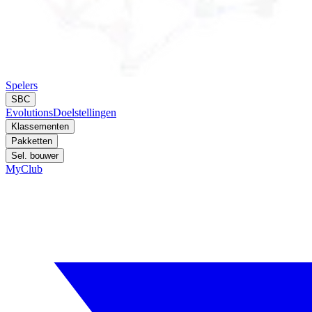
Spelers
SBC
Evolutions
Doelstellingen
Klassementen
Pakketten
Sel. bouwer
MyClub