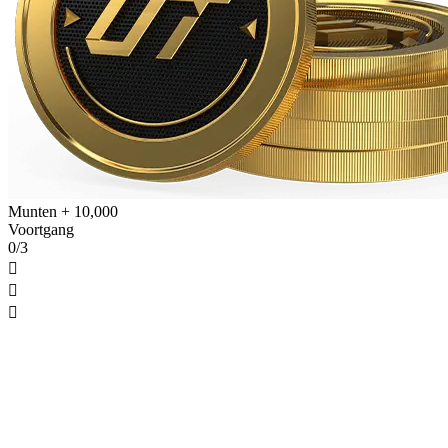
Munten + 10,000
Voortgang
0/3


