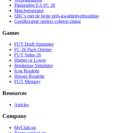
Pakkenlijst EA FC 26
Matchgenerator
SBC's met de beste prijs-kwaliteitverhouding
Goedkoopste spelers volgens rating
Games
FUT Draft Simulator
FC 26 Pack Opener
FUT Spins 26
Higher or Lower
Itemkeuze Simulator
Icon Roulette
Heroes Roulette
FUT Memory
Resources
Articles
Company
MyClub.gg
Neem contact op