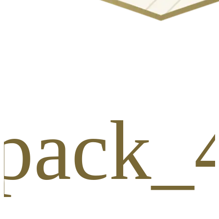
_pack