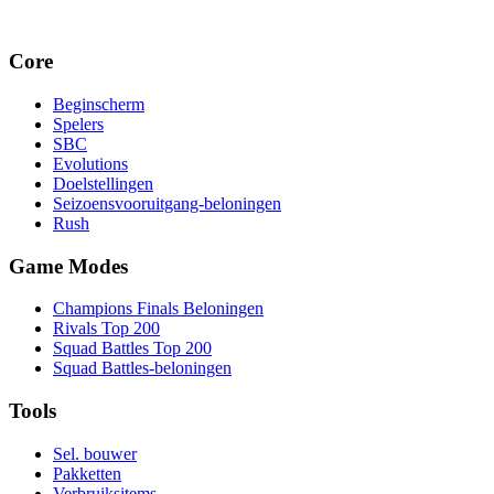
Core
Beginscherm
Spelers
SBC
Evolutions
Doelstellingen
Seizoensvooruitgang-beloningen
Rush
Game Modes
Champions Finals Beloningen
Rivals Top 200
Squad Battles Top 200
Squad Battles-beloningen
Tools
Sel. bouwer
Pakketten
Verbruiksitems