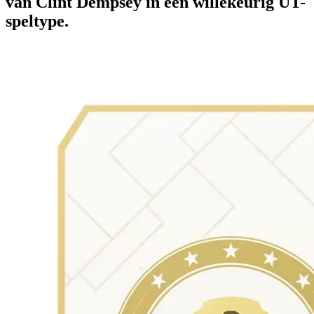
van Clint Dempsey in een willekeurig UT-
speltype.