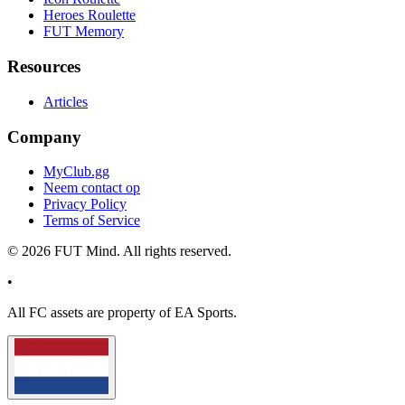
Heroes Roulette
FUT Memory
Resources
Articles
Company
MyClub.gg
Neem contact op
Privacy Policy
Terms of Service
©
2026
FUT Mind. All rights reserved.
•
All
FC
assets are property of EA Sports.