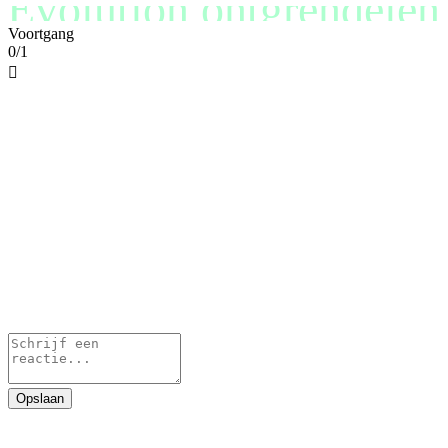
Evolution ontgrendelen
Voortgang
0/1

Opslaan