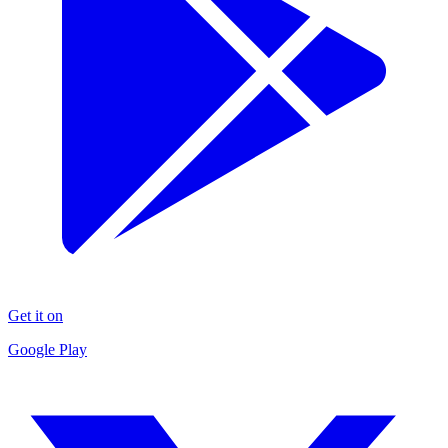
Get it on
Google Play