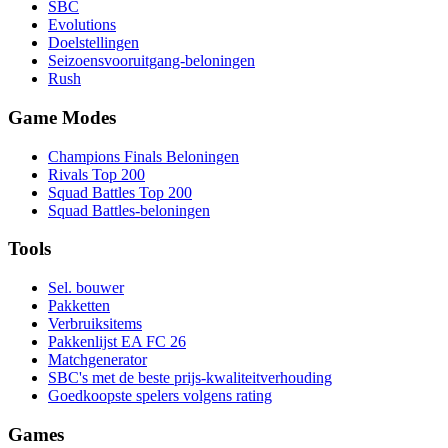
SBC
Evolutions
Doelstellingen
Seizoensvooruitgang-beloningen
Rush
Game Modes
Champions Finals Beloningen
Rivals Top 200
Squad Battles Top 200
Squad Battles-beloningen
Tools
Sel. bouwer
Pakketten
Verbruiksitems
Pakkenlijst EA FC 26
Matchgenerator
SBC's met de beste prijs-kwaliteitverhouding
Goedkoopste spelers volgens rating
Games