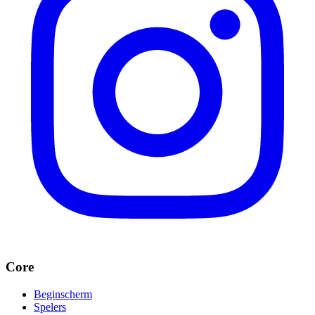
Core
Beginscherm
Spelers