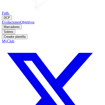
Futb.
DCP
Evoluciones
Objetivos
Marcadores
Sobres
Creador plantilla
MyClub