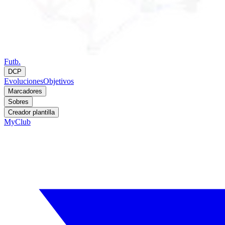
Futb.
DCP
Evoluciones
Objetivos
Marcadores
Sobres
Creador plantilla
MyClub