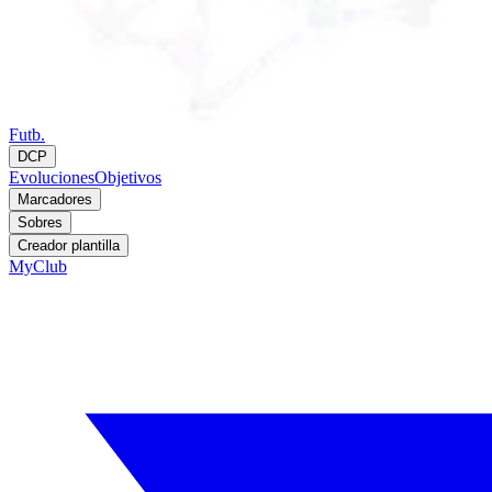
Futb.
DCP
Evoluciones
Objetivos
Marcadores
Sobres
Creador plantilla
MyClub