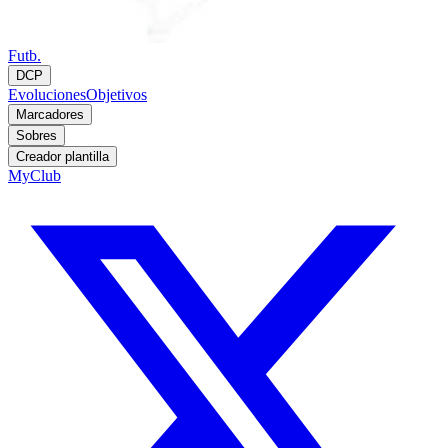
Futb.
DCP
Evoluciones
Objetivos
Marcadores
Sobres
Creador plantilla
MyClub