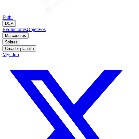
Futb.
DCP
Evoluciones
Objetivos
Marcadores
Sobres
Creador plantilla
MyClub