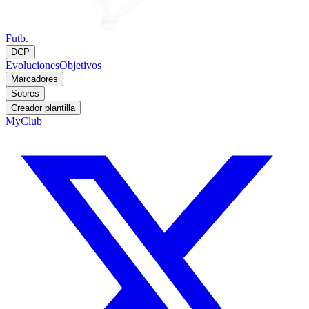
Futb.
DCP
Evoluciones
Objetivos
Marcadores
Sobres
Creador plantilla
MyClub