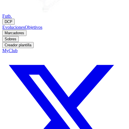
Futb.
DCP
Evoluciones
Objetivos
Marcadores
Sobres
Creador plantilla
MyClub