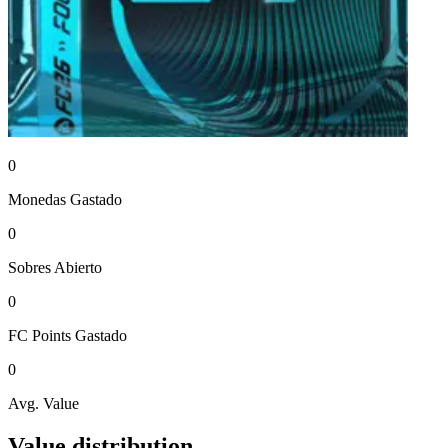
0
Monedas
Gastado
0
Sobres
Abierto
0
FC Points
Gastado
0
Avg. Value
Value distribution