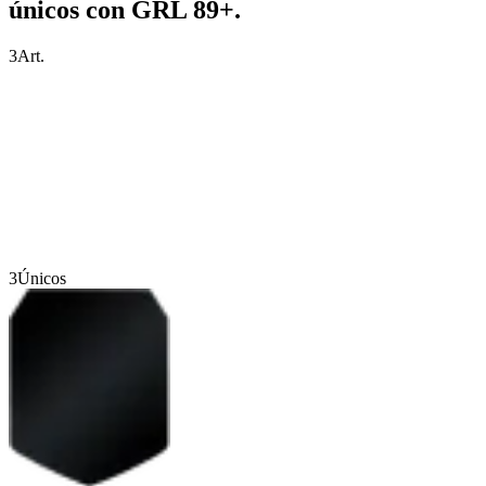
únicos con GRL 89+.
3
Art.
3
Únicos