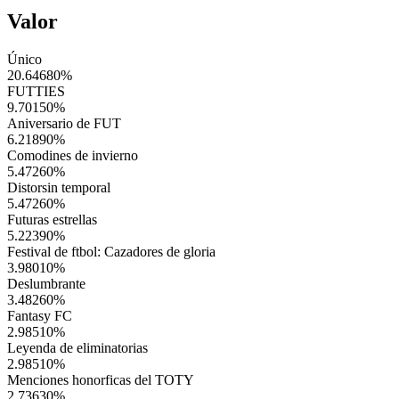
Valor
Único
20.64680
%
FUTTIES
9.70150
%
Aniversario de FUT
6.21890
%
Comodines de invierno
5.47260
%
Distorsin temporal
5.47260
%
Futuras estrellas
5.22390
%
Festival de ftbol: Cazadores de gloria
3.98010
%
Deslumbrante
3.48260
%
Fantasy FC
2.98510
%
Leyenda de eliminatorias
2.98510
%
Menciones honorficas del TOTY
2.73630
%