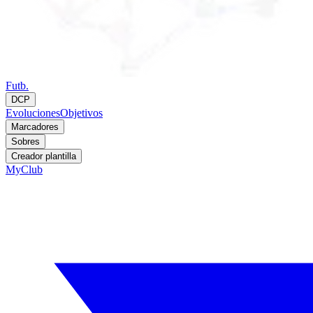
Futb.
DCP
Evoluciones
Objetivos
Marcadores
Sobres
Creador plantilla
MyClub