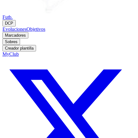
Futb.
DCP
Evoluciones
Objetivos
Marcadores
Sobres
Creador plantilla
MyClub