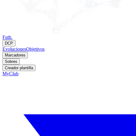
Futb.
DCP
Evoluciones
Objetivos
Marcadores
Sobres
Creador plantilla
MyClub