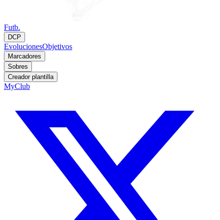
Futb.
DCP
Evoluciones
Objetivos
Marcadores
Sobres
Creador plantilla
MyClub