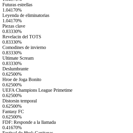
Futuras estrellas
1.04170
%
Leyenda de eliminatorias
1.04170
%
Piezas clave
0.83330
%
Revelacin del TOTS
0.83330
%
Comodines de invierno
0.83330
%
Ultimate Scream
0.83330
%
Deslumbrante
0.62500
%
Hroe de Joga Bonito
0.62500
%
UEFA Champions League Primetime
0.62500
%
Distorsin temporal
0.62500
%
Fantasy FC
0.62500
%
FDF: Responde a la llamada
0.41670
%
Festival de ftbol: Capitanas