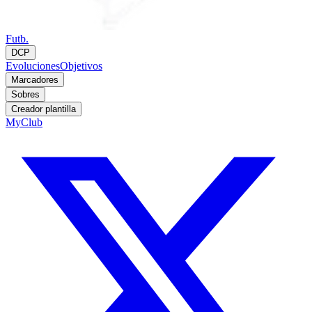
Futb.
DCP
Evoluciones
Objetivos
Marcadores
Sobres
Creador plantilla
MyClub