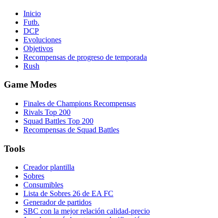
Inicio
Futb.
DCP
Evoluciones
Objetivos
Recompensas de progreso de temporada
Rush
Game Modes
Finales de Champions Recompensas
Rivals Top 200
Squad Battles Top 200
Recompensas de Squad Battles
Tools
Creador plantilla
Sobres
Consumibles
Lista de Sobres 26 de EA FC
Generador de partidos
SBC con la mejor relación calidad-precio