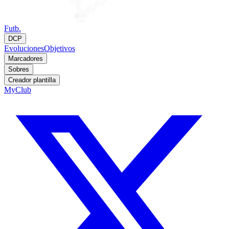
Futb.
DCP
Evoluciones
Objetivos
Marcadores
Sobres
Creador plantilla
MyClub