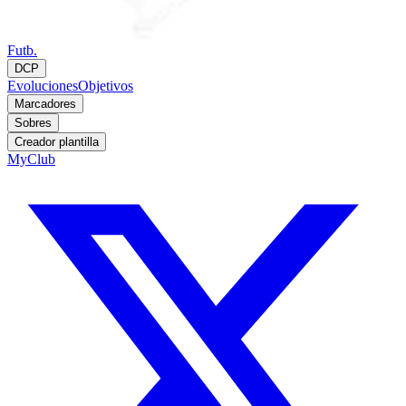
Futb.
DCP
Evoluciones
Objetivos
Marcadores
Sobres
Creador plantilla
MyClub