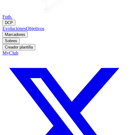
Futb.
DCP
Evoluciones
Objetivos
Marcadores
Sobres
Creador plantilla
MyClub