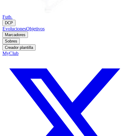
Futb.
DCP
Evoluciones
Objetivos
Marcadores
Sobres
Creador plantilla
MyClub