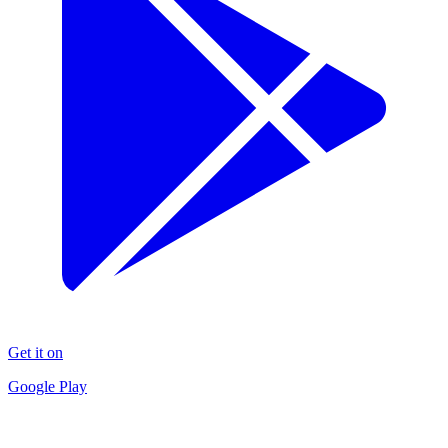
Get it on
Google Play