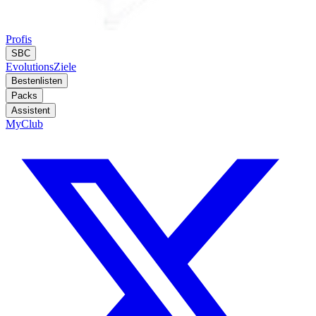
Profis
SBC
Evolutions
Ziele
Bestenlisten
Packs
Assistent
MyClub