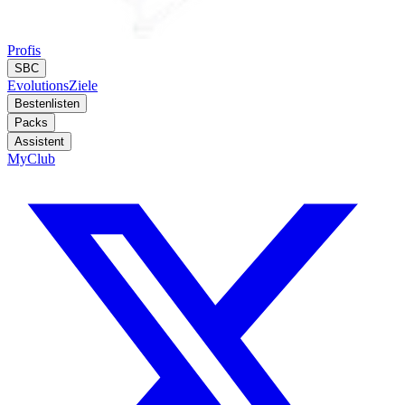
Profis
SBC
Evolutions
Ziele
Bestenlisten
Packs
Assistent
MyClub