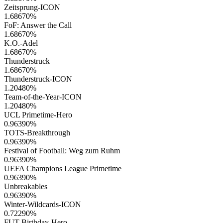
Zeitsprung-ICON
1.68670
%
FoF: Answer the Call
1.68670
%
K.O.-Adel
1.68670
%
Thunderstruck
1.68670
%
Thunderstruck-ICON
1.20480
%
Team-of-the-Year-ICON
1.20480
%
UCL Primetime-Hero
0.96390
%
TOTS-Breakthrough
0.96390
%
Festival of Football: Weg zum Ruhm
0.96390
%
UEFA Champions League Primetime
0.96390
%
Unbreakables
0.96390
%
Winter-Wildcards-ICON
0.72290
%
FUT Birthday-Hero