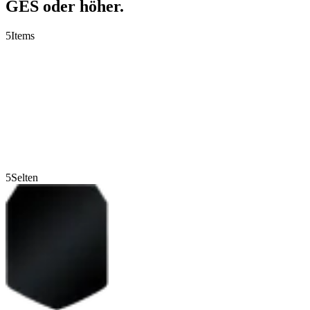
GES oder höher.
5
Items
5
Selten