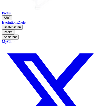
Profis
SBC
Evolutions
Ziele
Bestenlisten
Packs
Assistent
MyClub