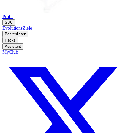
Profis
SBC
Evolutions
Ziele
Bestenlisten
Packs
Assistent
MyClub