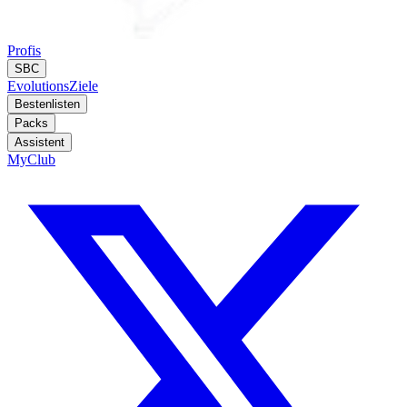
Profis
SBC
Evolutions
Ziele
Bestenlisten
Packs
Assistent
MyClub