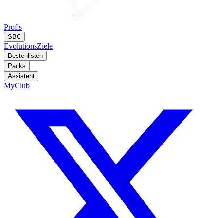
Profis
SBC
Evolutions
Ziele
Bestenlisten
Packs
Assistent
MyClub