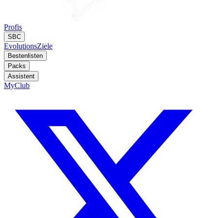
Profis
SBC
Evolutions
Ziele
Bestenlisten
Packs
Assistent
MyClub