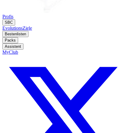
Profis
SBC
Evolutions
Ziele
Bestenlisten
Packs
Assistent
MyClub