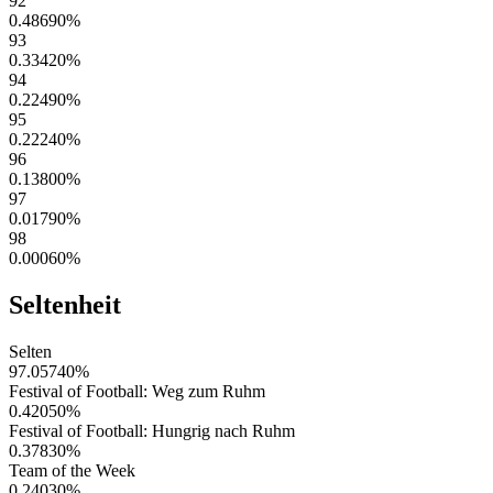
92
0.48690
%
93
0.33420
%
94
0.22490
%
95
0.22240
%
96
0.13800
%
97
0.01790
%
98
0.00060
%
Seltenheit
Selten
97.05740
%
Festival of Football: Weg zum Ruhm
0.42050
%
Festival of Football: Hungrig nach Ruhm
0.37830
%
Team of the Week
0.24030
%