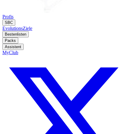
Profis
SBC
Evolutions
Ziele
Bestenlisten
Packs
Assistent
MyClub