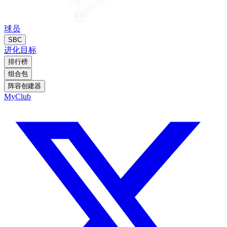
球员
SBC
进化
目标
排行榜
组合包
阵容创建器
MyClub