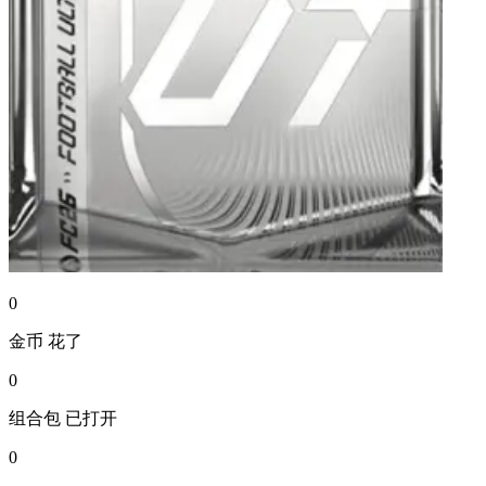
0
金币
花了
0
组合包
已打开
0