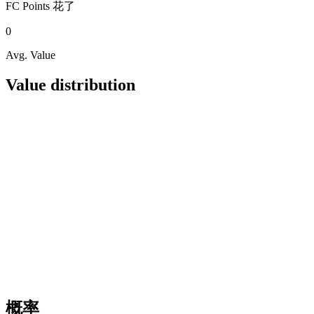
FC Points
花了
0
Avg. Value
Value distribution
概率