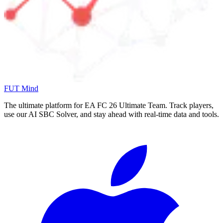
FUT Mind
The ultimate platform for EA FC
26
Ultimate Team. Track players,
use our AI SBC Solver, and stay ahead with real-time data and tools.