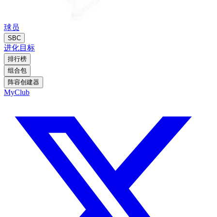
球员
SBC
进化
目标
排行榜
组合包
阵容创建器
MyClub