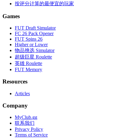
按评分计算的最便宜的玩家
Games
FUT Draft Simulator
FC 26 Pack Opener
FUT Spins 26
Higher or Lower
物品挑选 Simulator
超级巨星 Roulette
英雄 Roulette
FUT Memory
Resources
Articles
Company
MyClub.gg
联系我们
Privacy Policy
Terms of Service