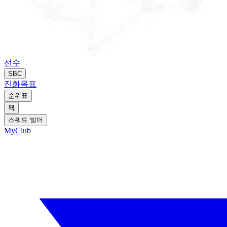
선수
SBC
진화
목표
순위표
팩
스쿼드 빌더
MyClub