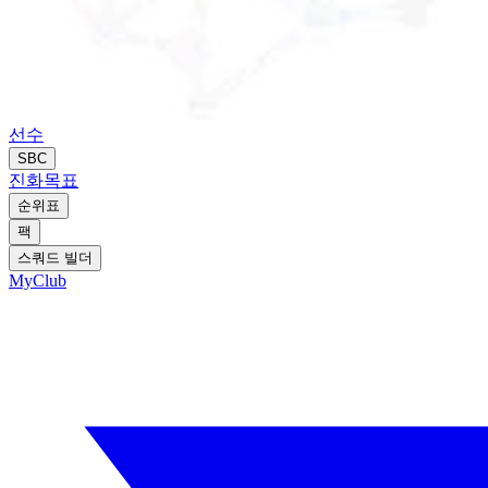
선수
SBC
진화
목표
순위표
팩
스쿼드 빌더
MyClub