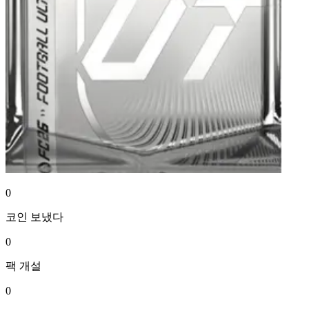
0
코인
보냈다
0
팩
개설
0