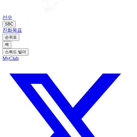
선수
SBC
진화
목표
순위표
팩
스쿼드 빌더
MyClub