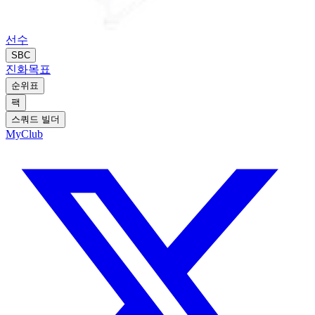
선수
SBC
진화
목표
순위표
팩
스쿼드 빌더
MyClub