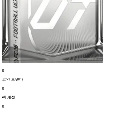
0
코인
보냈다
0
팩
개설
0