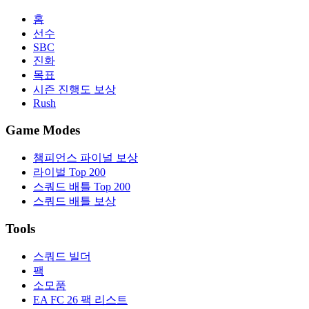
홈
선수
SBC
진화
목표
시즌 진행도 보상
Rush
Game Modes
챔피언스 파이널 보상
라이벌 Top 200
스쿼드 배틀 Top 200
스쿼드 배틀 보상
Tools
스쿼드 빌더
팩
소모품
EA FC 26 팩 리스트