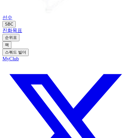
선수
SBC
진화
목표
순위표
팩
스쿼드 빌더
MyClub