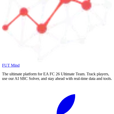
FUT Mind
The ultimate platform for EA FC
26
Ultimate Team. Track players,
use our AI SBC Solver, and stay ahead with real-time data and tools.